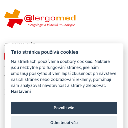
SLEDUJTE NÁS
Tato stránka používá cookies
Na stránkách používáme soubory cookies. Některé
KONTAKTUJTE NÁS
jsou nezbytné pro fungování stránek, jiné nám
umožňují poskytnout vám lepší zkušenost při návštěvě
Alergomed s.r.o., nám. Svobody 527, 739 61 Třinec - Lyžbice
našich stránek nebo zobrazování reklamy, pomáhají
IČO: 258 86 517, DIČ: CZ25886517
nám analyzovat návštěvnost a stránky zlepšovat.
Společnost je registrována u Krajského soudu v Ostravě, oddíl C,
Nastavení
vložka 24586.
sekretariat@alergomed.cz
Povolit vše
Odmítnout vše