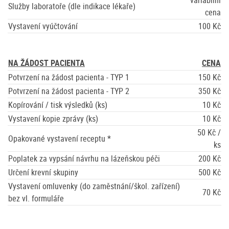
variabilní
Služby laboratoře (dle indikace lékaře)
cena
Vystavení vyúčtování
100 Kč
NA ŽÁDOST PACIENTA
CENA
Potvrzení na žádost pacienta - TYP 1
150 Kč
Potvrzení na žádost pacienta - TYP 2
350 Kč
Kopírování / tisk výsledků (ks)
10 Kč
Vystavení kopie zprávy (ks)
10 Kč
50 Kč /
Opakované vystavení receptu *
ks
Poplatek za vypsání návrhu na lázeňskou péči
200 Kč
Určení krevní skupiny
500 Kč
Vystavení omluvenky (do zaměstnání/škol. zařízení)
70 Kč
bez vl. formuláře