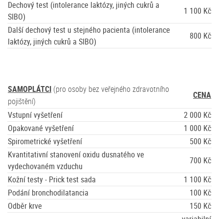
Dechový test (intolerance laktózy, jiných cukrů a
1 100 Kč
SIBO)
Další dechový test u stejného pacienta (intolerance
800 Kč
laktózy, jiných cukrů a SIBO)
SAMOPLÁTCI
(pro osoby bez veřejného zdravotního
CENA
pojištění)
Vstupní vyšetření
2 000 Kč
Opakované vyšetření
1 000 Kč
Spirometrické vyšetření
500 Kč
Kvantitativní stanovení oxidu dusnatého ve
700 Kč
vydechovaném vzduchu
Kožní testy - Prick test sada
1 100 Kč
Podání bronchodilatancia
100 Kč
Odběr krve
150 Kč