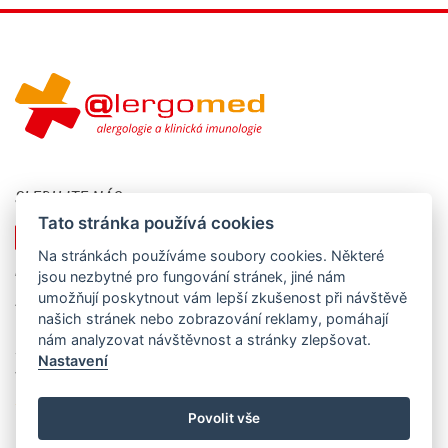
SLEDUJTE NÁS
Tato stránka používá cookies
Na stránkách používáme soubory cookies. Některé
KONTAKTUJTE NÁS
jsou nezbytné pro fungování stránek, jiné nám
umožňují poskytnout vám lepší zkušenost při návštěvě
Alergomed s.r.o., nám. Svobody 527, 739 61 Třinec - Lyžbice
našich stránek nebo zobrazování reklamy, pomáhají
IČO: 258 86 517, DIČ: CZ25886517
nám analyzovat návštěvnost a stránky zlepšovat.
Společnost je registrována u Krajského soudu v Ostravě, oddíl C,
Nastavení
vložka 24586.
sekretariat@alergomed.cz
Povolit vše