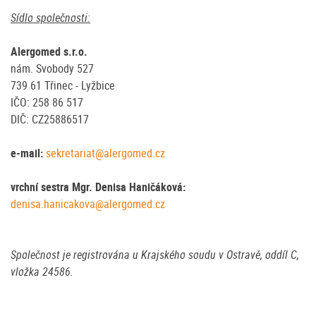
Sídlo společnosti:
Alergomed s.r.o.
nám. Svobody 527
739 61 Třinec - Lyžbice
IČO: 258 86 517
DIČ: CZ25886517
e-mail:
sekretariat@alergomed.cz
vrchní sestra Mgr. Denisa Haničáková:
denisa.hanicakova@alergomed.cz
Společnost je registrována u Krajského soudu v Ostravě, oddíl C,
vložka 24586.