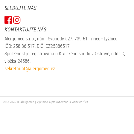
SLEDUJTE NÁS
KONTAKTUJTE NÁS
Alergomed s.r.o., nám. Svobody 527, 739 61 Třinec - Lyžbice
IČO: 258 86 517, DIČ: CZ25886517
Společnost je registrována u Krajského soudu v Ostravě, oddíl C,
vložka 24586.
sekretariat@alergomed.cz
2018-2026 © AlergoMed | Vyvinuto a provozováno s
whitewolf.cz