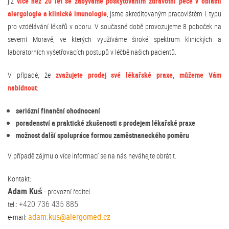
již
více než 20 let se zabýváme poskytováním zdravotní péče v oblasti
alergologie a klinické imunologie
, jsme akreditovaným pracovištěm I. typu
pro vzdělávání lékařů v oboru. V současné době provozujeme 8 poboček na
severní Moravě, ve kterých využíváme široké spektrum klinických a
laboratorních vyšetřovacích postupů v léčbě našich pacientů.
V případě, že
zvažujete prodej své lékařské praxe, můžeme Vám
nabídnout
:
seriózní finanční ohodnocení
poradenství a praktické zkušenosti s prodejem lékařské praxe
možnost další spolupráce formou zaměstnaneckého poměru
V případě zájmu o více informací se na nás neváhejte obrátit.
Kontakt:
Adam Kuś
- provozní ředitel
+420 736 435 885
tel.:
adam.kus@alergomed.cz
e-mail: