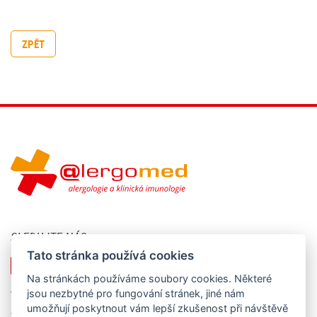
ZPĚT
SLEDUJTE NÁS
Tato stránka používá cookies
Na stránkách používáme soubory cookies. Některé
KONTAKTUJTE NÁS
jsou nezbytné pro fungování stránek, jiné nám
umožňují poskytnout vám lepší zkušenost při návštěvě
Alergomed s.r.o., nám. Svobody 527, 739 61 Třinec - Lyžbice