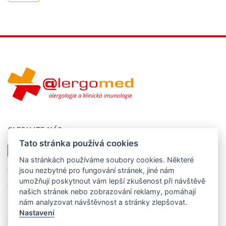
SLEDUJTE NÁS
Tato stránka používá cookies
Na stránkách používáme soubory cookies. Některé
KONTAKTUJTE NÁS
jsou nezbytné pro fungování stránek, jiné nám
umožňují poskytnout vám lepší zkušenost při návštěvě
Alergomed s.r.o., nám. Svobody 527, 739 61 Třinec - Lyžbice
našich stránek nebo zobrazování reklamy, pomáhají
IČO: 258 86 517, DIČ: CZ25886517
nám analyzovat návštěvnost a stránky zlepšovat.
Společnost je registrována u Krajského soudu v Ostravě, oddíl C,
Nastavení
vložka 24586.