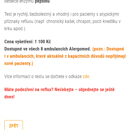
detekce enzymu
pepsinu
.
Test je rychlý, bezbolestný a vhodný i pro pacienty s atypickými
příznaky refluxu (např. chronický kašel, chrapot, pocit knedlíku v
krku apod.).
Cena vyšetření: 1 100 Kč
Dostupné ve všech 8 ambulancích Alergomed.
(pozn.: Dostupné
i v ambulancích, které aktuálně z kapacitních důvodů nepřijímají
nové pacienty.)
Více informací o testu se dočtete v odkaze
zde
.
Máte podezření na reflux? Nečekejte – objednejte se ještě
dnes!
ZPĚT